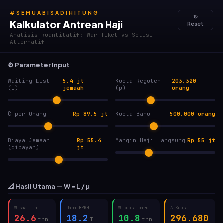
#SEMUABISADIHITUNG
↻
Kalkulator Antrean Haji
Reset
Analisis kuantitatif: War Tiket vs Solusi
Alternatif
⚙ Parameter Input
Waiting List
5.4 jt
Kuota Reguler
203.320
(L)
jemaah
(μ)
orang
C̄ per Orang
Rp 89.5 jt
Kuota Baru
500.000 orang
Biaya Jemaah
Rp 55.4
Margin Haji Langsung
Rp 55 jt
(dibayar)
jt
📐 Hasil Utama — W = L / μ
W saat ini
Dana BPKH
W kuota baru
Δ Kuota
26.6
18.2
10.8
296.680
thn
T
thn