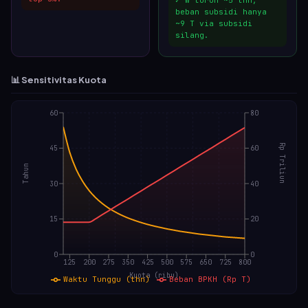
✓ W turun ~
5
thn,
beban subsidi hanya
~
9
T via subsidi
silang.
📊 Sensitivitas Kuota
60
80
Rp Triliun
45
60
Tahun
30
40
15
20
0
0
125
200
275
350
425
500
575
650
725
800
Kuota (ribu)
Waktu Tunggu (thn)
Beban BPKH (Rp T)