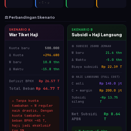
= C̄ × μ
⚖ Perbandingan Skenario
SKENARIO A
SKENARIO B
War Tiket Haji
Subsidi + Haji Langsung
① SUBSIDI 250RB JEMAAH
Kuota baru
500.000
W baru
21.6 thn
Δ Kuota
+296.680
Δ Waktu
-5.0 thn
W baru
10.8 thn
Biaya subsidi
Rp 22.39 T
Δ Waktu
-15.8 thn
② HAJI LANGSUNG (FULL COST)
Defisit BPKH
Rp 26.57 T
C asli
Rp 145.0 jt
Total Beban
Rp 44.77 T
C + margin
Rp 200.0 jt
Subsidi
-Rp 13.75
⚠ Tanpa kuota
silang
T
tambahan → W reguler
naik drastis. Dengan
Net Subsidi
Rp 8.64
kuota tambahan →
APBN
T
beban BPKH ~
45
T,
haji jadi eksklusif
top 5%.