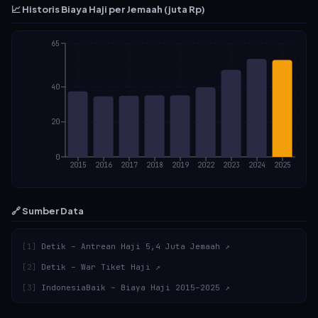
📈 Historis Biaya Haji per Jemaah (juta Rp)
65
40
20
0
2015
2016
2017
2018
2019
2022
2023
2024
2025
🔗 Sumber Data
[
1
]
Detik – Antrean Haji 5,4 Juta Jemaah
↗
[
2
]
Detik – War Tiket Haji
↗
[
3
]
IndonesiaBaik – Biaya Haji 2015–2025
↗